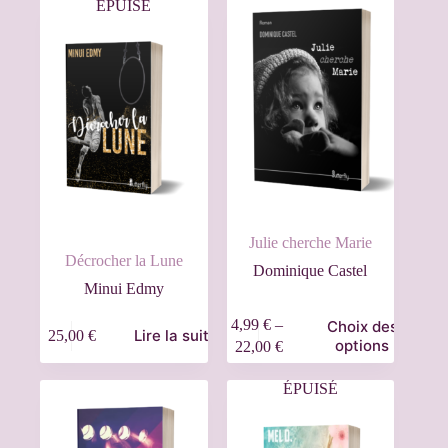
ÉPUISÉ
Julie cherche Marie
Décrocher la Lune
Dominique Castel
Minui Edmy
4,99
€
–
Choix des
Lire la suite
25,00
€
options
22,00
€
ÉPUISÉ