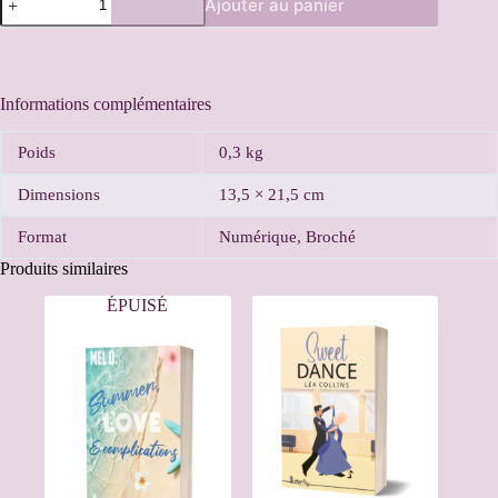
Ajouter au panier
A
l
t
e
Informations complémentaires
r
n
Poids
0,3 kg
a
t
Dimensions
13,5 × 21,5 cm
i
v
Format
Numérique, Broché
e
:
Produits similaires
ÉPUISÉ