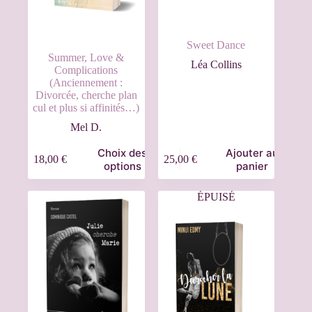
Sweet Dance
Summer, Love &
Léa Collins
Complications
(Anciennement :
Divorcée, cherche plan
cul et plus si affinités…)
Mel D.
Choix des
Ajouter au
18,00
€
25,00
€
options
panier
ÉPUISÉ