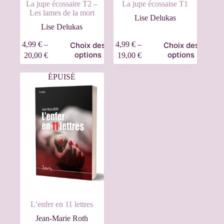
La jupe écossaire T2 –
La jupe écossaise T1
Les lames de la mort
Lise Delukas
Lise Delukas
4,99
€
–
4,99
€
–
Choix des
Choix des
options
options
20,00
€
19,00
€
ÉPUISÉ
L’enfer en 11 lettres
Jean-Marie Roth