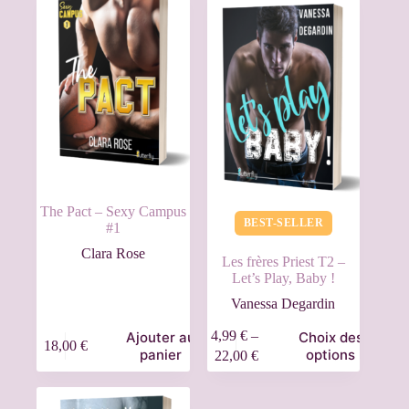
The Pact – Sexy Campus
BEST-SELLER
#1
Clara Rose
Les frères Priest T2 –
Let’s Play, Baby !
Vanessa Degardin
4,99
€
–
Ajouter au
Choix des
18,00
€
panier
options
22,00
€