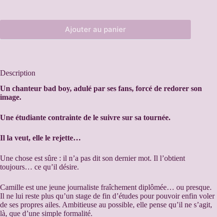
Ajouter au panier
A
l
t
e
Description
r
n
Un chanteur bad boy, adulé par ses fans, forcé de redorer son
a
image.
t
i
Une étudiante contrainte de le suivre sur sa tournée.
v
e
Il la veut, elle le rejette…
:
Une chose est sûre : il n’a pas dit son dernier mot. Il l’obtient
toujours… ce qu’il désire.
Camille est une jeune journaliste fraîchement diplômée… ou presque.
Il ne lui reste plus qu’un stage de fin d’études pour pouvoir enfin voler
de ses propres ailes. Ambitieuse au possible, elle pense qu’il ne s’agit,
là, que d’une simple formalité.