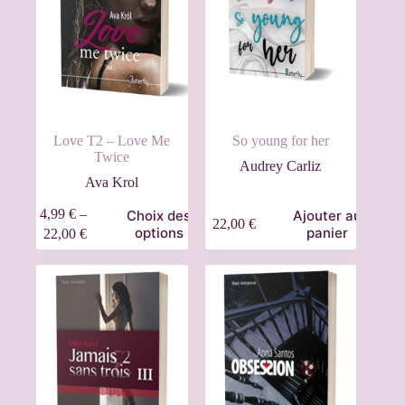
Love T2 – Love Me
So young for her
Twice
Audrey Carliz
Ava Krol
4,99
€
–
Choix des
Ajouter au
22,00
€
options
panier
22,00
€