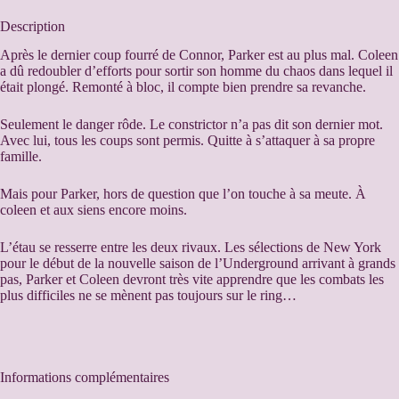
t
e
Description
r
n
Après le dernier coup fourré de Connor, Parker est au plus mal. Coleen
a
a dû redoubler d’efforts pour sortir son homme du chaos dans lequel il
t
était plongé. Remonté à bloc, il compte bien prendre sa revanche.
i
v
Seulement le danger rôde. Le constrictor n’a pas dit son dernier mot.
e
Avec lui, tous les coups sont permis. Quitte à s’attaquer à sa propre
:
famille.
Mais pour Parker, hors de question que l’on touche à sa meute. À
coleen et aux siens encore moins.
L’étau se resserre entre les deux rivaux. Les sélections de New York
pour le début de la nouvelle saison de l’Underground arrivant à grands
pas, Parker et Coleen devront très vite apprendre que les combats les
plus difficiles ne se mènent pas toujours sur le ring…
Informations complémentaires