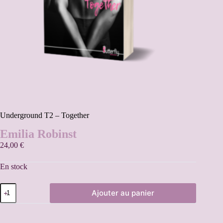
Underground T2 – Together
Emilia Robinst
24,00
€
En stock
Ajouter au panier
A
l