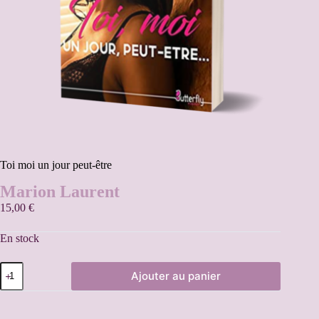
Toi moi un jour peut-être
Marion Laurent
15,00
€
En stock
Ajouter au panier
A
l