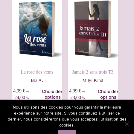
La rose des vents
Jamais 2 sans trois T3
Isla A.
Milyi Kind
4,99
€
–
4,99
€
–
Choix des
Choix des
options
options
24,00
€
23,00
€
Nous utilisons des cookies pour vous garantir la meilleure
expérience sur notre site. Si vous continuez à utiliser ce
dernier, nous considérerons que vous acceptez l'utilisation des
Information a propos des cookies
Mentions Legales
cookies.