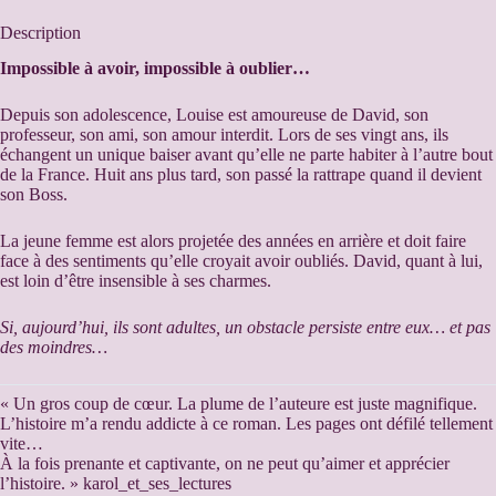
t
e
Description
r
n
Impossible à avoir, impossible à oublier…
a
t
Depuis son adolescence, Louise est amoureuse de David, son
i
professeur, son ami, son amour interdit. Lors de ses vingt ans, ils
v
échangent un unique baiser avant qu’elle ne parte habiter à l’autre bout
e
de la France. Huit ans plus tard, son passé la rattrape quand il devient
:
son Boss.
La jeune femme est alors projetée des années en arrière et doit faire
face à des sentiments qu’elle croyait avoir oubliés. David, quant à lui,
est loin d’être insensible à ses charmes.
Si, aujourd’hui, ils sont adultes, un obstacle persiste entre eux… et pas
des moindres…
« Un gros coup de cœur. La plume de l’auteure est juste magnifique.
L’histoire m’a rendu addicte à ce roman. Les pages ont défilé tellement
vite…
À la fois prenante et captivante, on ne peut qu’aimer et apprécier
l’histoire. » karol_et_ses_lectures