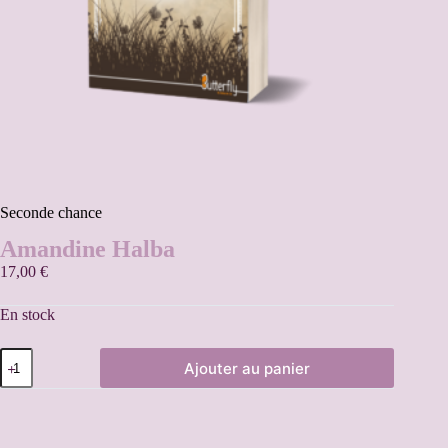
Seconde chance
Amandine Halba
17,00
€
En stock
Ajouter au panier
A
l
t