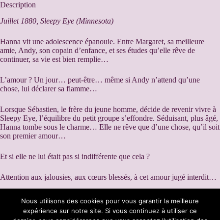
e
Description
r
n
Juillet 1880, Sleepy Eye (Minnesota)
a
t
Hanna vit une adolescence épanouie. Entre Margaret, sa meilleure
i
amie, Andy, son copain d’enfance, et ses études qu’elle rêve de
v
continuer, sa vie est bien remplie…
e
:
L’amour ?
Un jour… peut-être… même si Andy n’attend qu’une
chose, lui déclarer sa flamme…
Lorsque Sébastien, le frère du jeune homme, décide de revenir vivre à
Sleepy Eye, l’équilibre du petit groupe s’effondre. Séduisant, plus âgé,
Hanna tombe sous le charme… Elle ne rêve que d’une chose, qu’il soit
son premier amour…
Et si elle ne lui était pas si indifférente que cela ?
Attention aux jalousies, aux cœurs blessés, à cet amour jugé interdit…
Nous utilisons des cookies pour vous garantir la meilleure
expérience sur notre site. Si vous continuez à utiliser ce