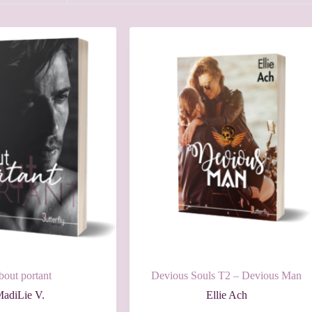
bout portant
Devious Souls T2 – Devious Man
adiLie V.
Ellie Ach