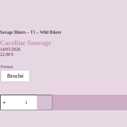
Savage Bikers – T1 – Wild Bikers
Caroline Sauvage
14/05/2026
22,00
€
Format
Broché
A
l
t