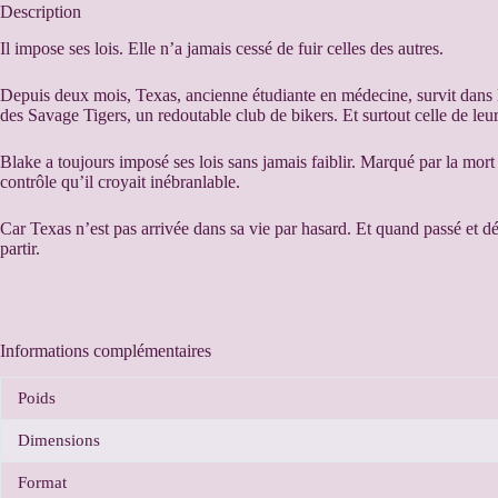
e
Description
r
n
Il impose ses lois. Elle n’a jamais cessé de fuir celles des autres.
a
t
Depuis deux mois, Texas, ancienne étudiante en médecine, survit dans la 
i
des Savage Tigers, un redoutable club de bikers. Et surtout celle de leu
v
e
Blake a toujours imposé ses lois sans jamais faiblir. Marqué par la mort 
:
contrôle qu’il croyait inébranlable.
Car Texas n’est pas arrivée dans sa vie par hasard. Et quand passé et dé
partir.
Informations complémentaires
Poids
Dimensions
Format