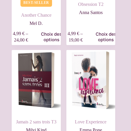
BEST-SELLER
Obsession T2
Anna Santos
Another Chance
Mel D.
4,99
€
–
4,99
€
–
Choix des
Choix des
options
options
24,00
€
19,00
€
Jamais 2 sans trois T3
Love Experience
Milyi Kind
Emma Pope