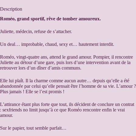
t
e
Description
r
n
Roméo, grand sportif, rêve de tomber amoureux.
a
t
Juliette, médecin, refuse de s’attacher.
i
v
Un deal… improbable, chaud, sexy et… hautement interdit.
e
:
Roméo, vingt-quatre ans, attend le grand amour. Pompier, il rencontre
Juliette au détour d’une gare, puis lors d’une intervention avant de la
retrouver lors d’un dîner d’amis communs.
Elle lui plaît. Il la charme comme aucun autre… depuis qu’elle a été
abandonnée par celui qu’elle pensait être l’homme de sa vie. L’amour ?
Plus jamais ! Elle se l’est promis !
L’attirance étant plus forte que tout, ils décident de conclure un contrat
: sexfriends no limit jusqu’à ce que Roméo rencontre enfin le vrai
amour.
Sur le papier, tout semble parfait…