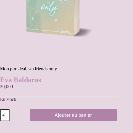
Mon pire deal, sexfriends only
Eva Baldaras
20,00
€
En stock
Ajouter au panier
A
l