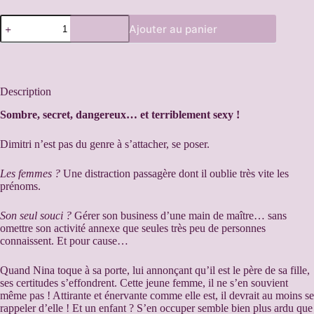
Ajouter au panier
A
l
t
e
Description
r
n
Sombre, secret, dangereux… et terriblement sexy !
a
t
Dimitri n’est pas du genre à s’attacher, se poser.
i
v
Les femmes ?
Une distraction passagère dont il oublie très vite les
e
prénoms.
:
Son seul souci ?
Gérer son business d’une main de maître… sans
omettre son activité annexe que seules très peu de personnes
connaissent. Et pour cause…
Quand Nina toque à sa porte, lui annonçant qu’il est le père de sa fille,
ses certitudes s’effondrent. Cette jeune femme, il ne s’en souvient
même pas ! Attirante et énervante comme elle est, il devrait au moins se
rappeler d’elle ! Et un enfant ? S’en occuper semble bien plus ardu que