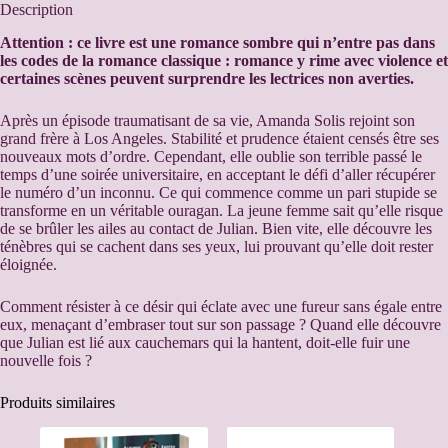
e
Description
r
n
Attention : ce livre est une romance sombre qui n’entre pas dans
a
les codes de la romance classique : romance y rime avec violence et
t
certaines scènes peuvent surprendre les lectrices non averties.
i
v
Après un épisode traumatisant de sa vie, Amanda Solis rejoint son
e
grand frère à Los Angeles. Stabilité et prudence étaient censés être ses
:
nouveaux mots d’ordre. Cependant, elle oublie son terrible passé le
temps d’une soirée universitaire, en acceptant le défi d’aller récupérer
le numéro d’un inconnu. Ce qui commence comme un pari stupide se
transforme en un véritable ouragan. La jeune femme sait qu’elle risque
de se brûler les ailes au contact de Julian. Bien vite, elle découvre les
ténèbres qui se cachent dans ses yeux, lui prouvant qu’elle doit rester
éloignée.
Comment résister à ce désir qui éclate avec une fureur sans égale entre
eux, menaçant d’embraser tout sur son passage ? Quand elle découvre
que Julian est lié aux cauchemars qui la hantent, doit-elle fuir une
nouvelle fois ?
Produits similaires