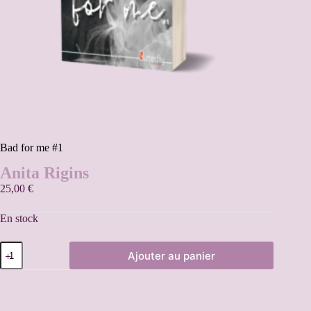
Bad for me #1
Anita Rigins
25,00
€
En stock
Ajouter au panier
A
l
t