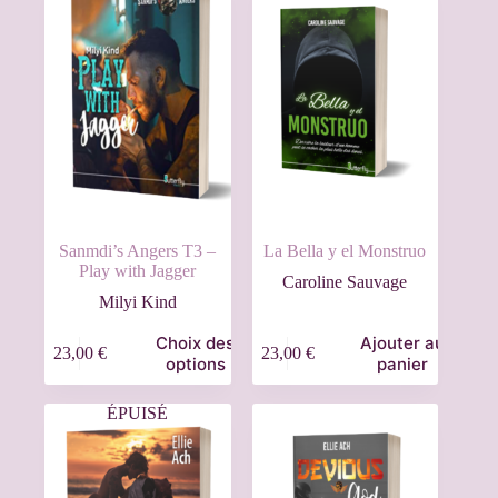
Sanmdi’s Angers T3 –
La Bella y el Monstruo
Play with Jagger
Caroline Sauvage
Milyi Kind
Choix des
Ajouter au
23,00
€
23,00
€
options
panier
ÉPUISÉ