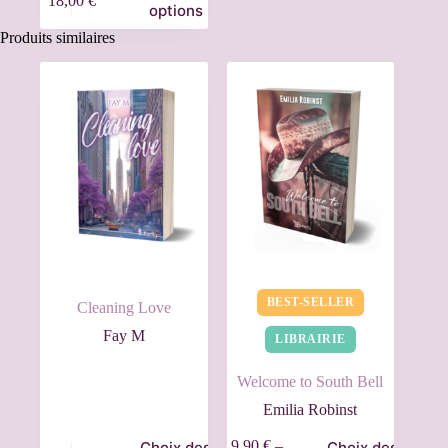
18,00
€
options
Produits similaires
BEST-SELLER
Cleaning Love
Fay M
LIBRAIRIE
Welcome to South Bell
Emilia Robinst
9,90
€
–
Choix des
Choix des