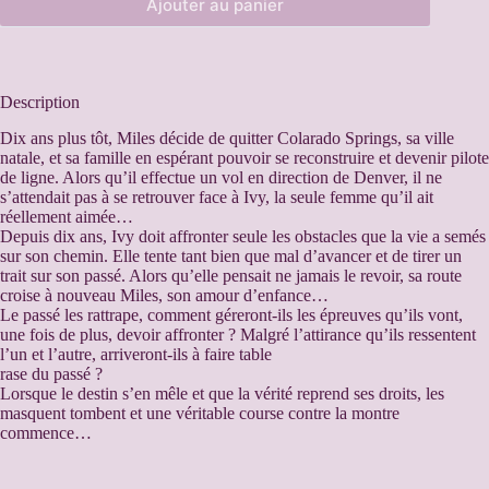
Ajouter au panier
A
l
t
e
Description
r
n
Dix ans plus tôt, Miles décide de quitter Colarado Springs, sa ville
a
natale, et sa famille en espérant pouvoir se reconstruire et devenir pilote
t
de ligne. Alors qu’il effectue un vol en direction de Denver, il ne
i
s’attendait pas à se retrouver face à Ivy, la seule femme qu’il ait
v
réellement aimée…
e
Depuis dix ans, Ivy doit affronter seule les obstacles que la vie a semés
:
sur son chemin. Elle tente tant bien que mal d’avancer et de tirer un
trait sur son passé. Alors qu’elle pensait ne jamais le revoir, sa route
croise à nouveau Miles, son amour d’enfance…
Le passé les rattrape, comment géreront-ils les épreuves qu’ils vont,
une fois de plus, devoir affronter ? Malgré l’attirance qu’ils ressentent
l’un et l’autre, arriveront-ils à faire table
rase du passé ?
Lorsque le destin s’en mêle et que la vérité reprend ses droits, les
masquent tombent et une véritable course contre la montre
commence…