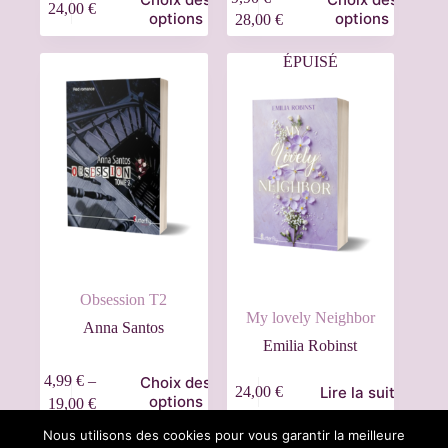
24,00
€
options
options
28,00
€
ÉPUISÉ
Obsession T2
My lovely Neighbor
Anna Santos
Emilia Robinst
4,99
€
–
Choix des
Lire la suite
24,00
€
options
19,00
€
Nous utilisons des cookies pour vous garantir la meilleure