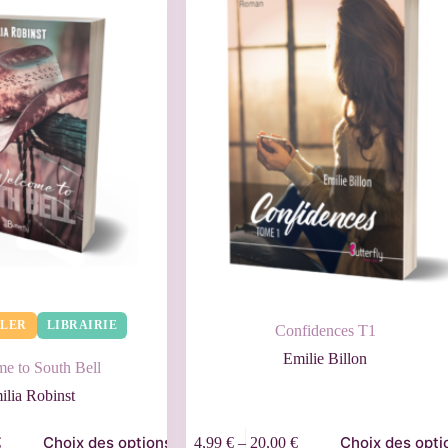
LLER
LIBRAIRIE
Confidences T1
Emilie Billon
e to South Bell
ilia Robinst
Choix des options
Choix des opti
€
4,99
€
–
20,00
€