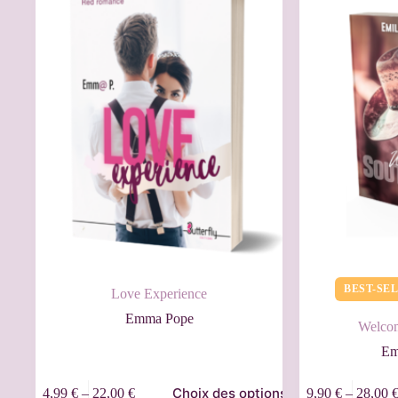
BEST-SE
Love Experience
Emma Pope
Welcom
Em
Choix des options
4,99
€
–
22,00
€
9,90
€
–
28,00