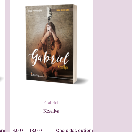
Gabriel
Kessilya
ons
Choix des options
4,99
€
–
18,00
€