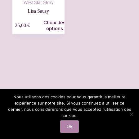
West Star Story
Lisa Sausy
Choix des
25,00
€
options
Nous utilisons des cookies pour vous garantir la meilleure
expérience sur notre site. Si vous continuez à utiliser ce
dernier, nous considérerons que vous acceptez l'utilisation des
Information a propos des cookies
Mentions Legales
cookies.
Ok
Copyright © 2026 - Thème WordPress par
CreativeThemes
.