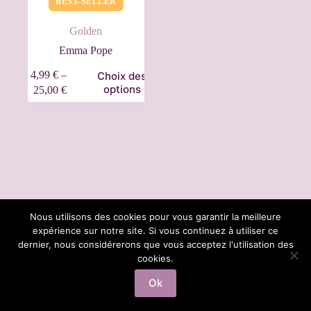
BEST-SELLER
Golden
Emma Pope
4,99
€
–
Choix des
options
25,00
€
Nous utilisons des cookies pour vous garantir la meilleure
expérience sur notre site. Si vous continuez à utiliser ce
dernier, nous considérerons que vous acceptez l'utilisation des
Information a propos des cookies
Mentions Legales
cookies.
Ok
Copyright © 2026 - Thème WordPress par
CreativeThemes
.