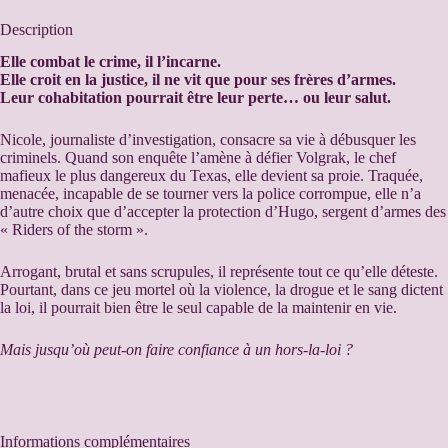
t
e
Description
r
n
Elle combat le crime, il l’incarne.
a
Elle croit en la justice, il ne vit que pour ses frères d’armes.
t
Leur cohabitation pourrait être leur perte… ou leur salut.
i
v
Nicole, journaliste d’investigation, consacre sa vie à débusquer les
e
criminels. Quand son enquête l’amène à défier Volgrak, le chef
:
mafieux le plus dangereux du Texas, elle devient sa proie. Traquée,
menacée, incapable de se tourner vers la police corrompue, elle n’a
d’autre choix que d’accepter la protection d’Hugo, sergent d’armes des
« Riders of the storm ».
Arrogant, brutal et sans scrupules, il représente tout ce qu’elle déteste.
Pourtant, dans ce jeu mortel où la violence, la drogue et le sang dictent
la loi, il pourrait bien être le seul capable de la maintenir en vie.
Mais jusqu’où peut-on faire confiance à un hors-la-loi ?
Informations complémentaires