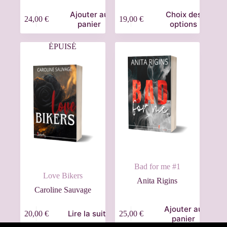
Ajouter au
Choix des
24,00
€
19,00
€
panier
options
ÉPUISÉ
Bad for me #1
Love Bikers
Anita Rigins
Caroline Sauvage
Ajouter au
Lire la suite
20,00
€
25,00
€
panier