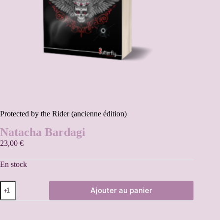
Protected by the Rider (ancienne édition)
Natacha Bardagi
23,00
€
En stock
Ajouter au panier
A
l