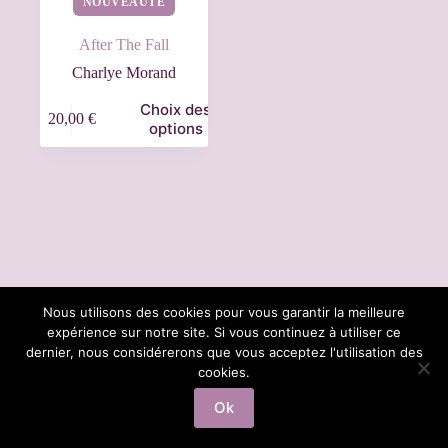
NOUVEAUTÉ
After The Fall
Charlye Morand
Choix des
20,00
€
options
Nous utilisons des cookies pour vous garantir la meilleure
expérience sur notre site. Si vous continuez à utiliser ce
dernier, nous considérerons que vous acceptez l'utilisation des
Information a propos des cookies
Mentions Legales
cookies.
Ok
Copyright © 2026 - Thème WordPress par
CreativeThemes
.